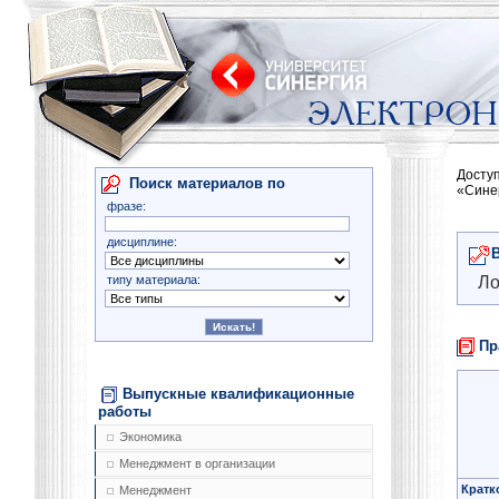
Досту
Поиск материалов по
«Сине
фразе:
дисциплине:
типу материала:
Ло
Пр
Выпускные квалификационные
работы
Экономика
Менеджмент в организации
Кратк
Менеджмент