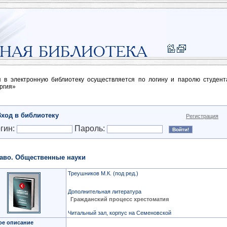
п в электронную библиотеку осуществляется по логину и паролю студен
ргия»
Вход в библиотеку
Регистрация
гин:
Пароль:
аво. Общественные науки
Треушников М.К. (под ред.)
Дополнительная литература
Гражданский процесс хрестоматия
Читальный зал, корпус на Семеновской
ое описание