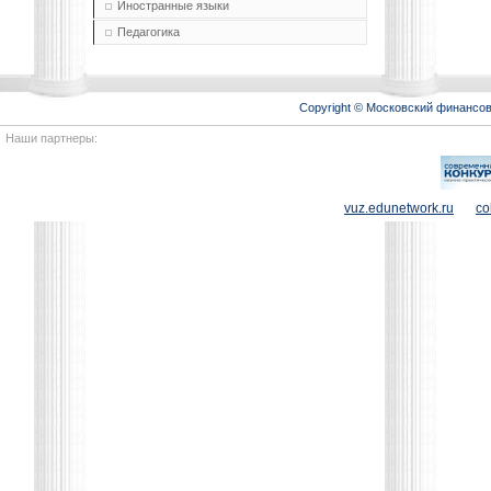
Иностранные языки
Педагогика
Copyright © Московский финансо
Наши партнеры:
vuz.edunetwork.ru
co