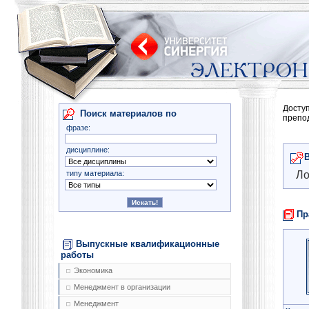
Досту
Поиск материалов по
препо
фразе:
дисциплине:
типу материала:
Ло
Пр
Выпускные квалификационные
работы
Экономика
Менеджмент в организации
Менеджмент