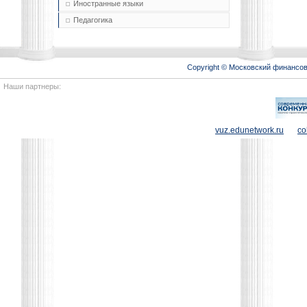
Иностранные языки
Педагогика
Copyright © Московский финансо
Наши партнеры:
vuz.edunetwork.ru
co