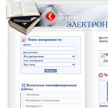
Досту
Поиск материалов по
препо
фразе:
дисциплине:
типу материала:
Ло
Пр
Выпускные квалификационные
работы
Экономика
Менеджмент в организации
Кратк
Менеджмент