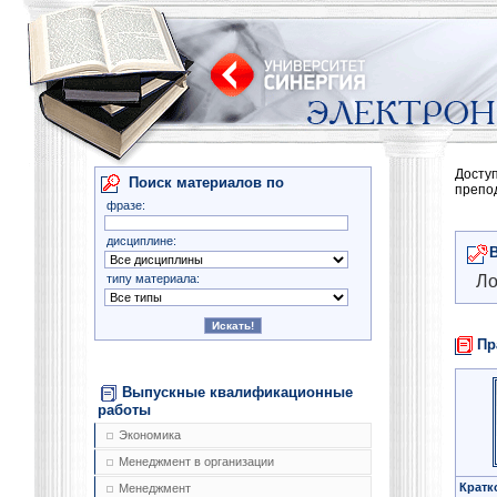
Досту
Поиск материалов по
препо
фразе:
дисциплине:
типу материала:
Ло
Пр
Выпускные квалификационные
работы
Экономика
Менеджмент в организации
Кратк
Менеджмент