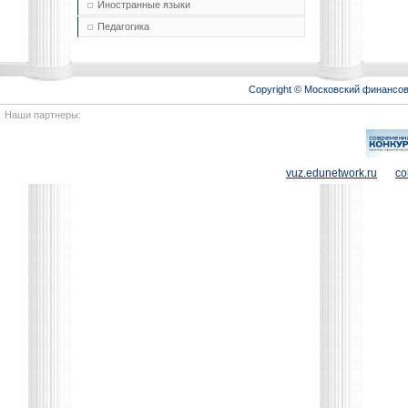
Иностранные языки
Педагогика
Copyright © Московский финансо
Наши партнеры:
vuz.edunetwork.ru
co