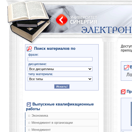
Досту
Поиск материалов по
препо
фразе:
дисциплине:
типу материала:
Ло
Пр
Выпускные квалификационные
работы
Экономика
Менеджмент в организации
Менеджмент