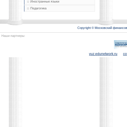
Иностранные языки
Педагогика
Copyright © Московский финансо
Наши партнеры:
vuz.edunetwork.ru
co