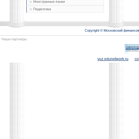
Иностранные языки
Педагогика
Copyright © Московский финансо
Наши партнеры:
vuz.edunetwork.ru
co