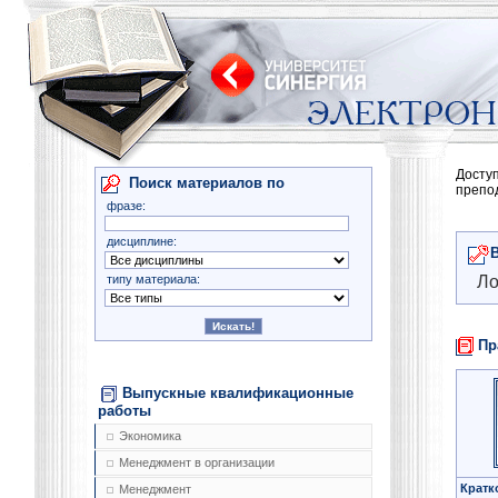
Досту
Поиск материалов по
препо
фразе:
дисциплине:
типу материала:
Ло
Пр
Выпускные квалификационные
работы
Экономика
Менеджмент в организации
Кратк
Менеджмент