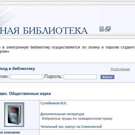
п в электронную библиотеку осуществляется по логину и паролю студен
ргия»
Вход в библиотеку
Регистрация
гин:
Пароль:
аво. Общественные науки
Сулейманов М.К.
Дополнительная литература
Избранные труды по гражданскому праву
Читальный зал, корпус на Семеновской
ое описание