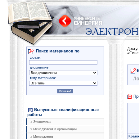
Досту
Поиск материалов по
«Сине
фразе:
дисциплине:
типу материала:
Ло
Пр
Выпускные квалификационные
работы
Экономика
Менеджмент в организации
Кратк
Менеджмент