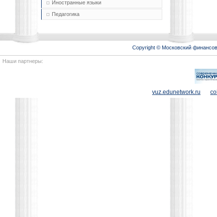
Иностранные языки
Педагогика
Copyright © Московский финансо
Наши партнеры:
vuz.edunetwork.ru
co