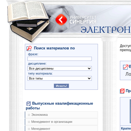
Досту
Поиск материалов по
препо
фразе:
дисциплине:
типу материала:
Ло
Пр
Выпускные квалификационные
работы
Экономика
Менеджмент в организации
Кратк
Менеджмент