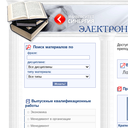
Досту
Поиск материалов по
препо
фразе:
дисциплине:
типу материала:
Ло
Пр
Выпускные квалификационные
работы
Экономика
Менеджмент в организации
Кратк
Менеджмент