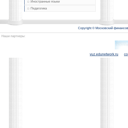
Иностранные языки
Педагогика
Copyright © Московский финансо
Наши партнеры:
vuz.edunetwork.ru
co