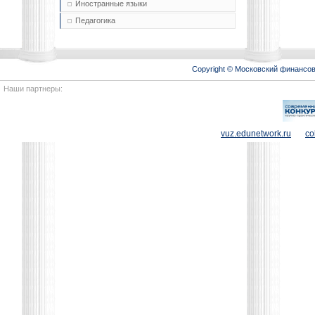
Иностранные языки
Педагогика
Copyright © Московский финансо
Наши партнеры:
vuz.edunetwork.ru
co