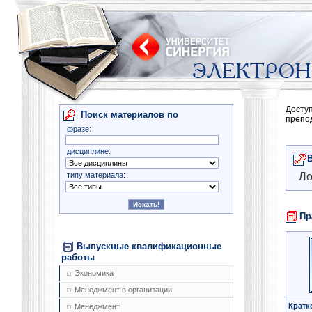
Досту
Поиск материалов по
препо
фразе:
дисциплине:
типу материала:
Ло
Пр
Выпускные квалификационные
работы
Экономика
Менеджмент в организации
Кратк
Менеджмент