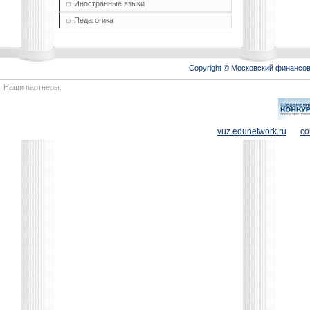
Иностранные языки
Педагогика
Copyright © Московский финансо
Наши партнеры:
vuz.edunetwork.ru
co