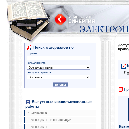
Досту
Поиск материалов по
препо
фразе:
дисциплине:
типу материала:
Ло
Пр
Выпускные квалификационные
работы
Экономика
Менеджмент в организации
Кратк
Менеджмент