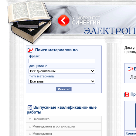
Досту
Поиск материалов по
препо
фразе:
дисциплине:
типу материала:
Ло
Пр
Выпускные квалификационные
работы
Экономика
Менеджмент в организации
Кратк
Менеджмент