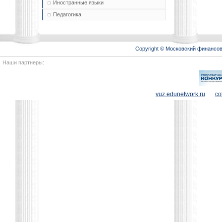
Иностранные языки
Педагогика
Copyright © Московский финансо
Наши партнеры:
vuz.edunetwork.ru
co