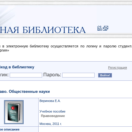
п в электронную библиотеку осуществляется по логину и паролю студен
ргия»
Вход в библиотеку
Регистрация
гин:
Пароль:
аво. Общественные науки
Веринова Е.А.
Учебное пособие
Правоведение
Москва, 2011 г.
ое описание