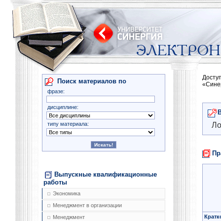
Досту
Поиск материалов по
«Сине
фразе:
дисциплине:
типу материала:
Ло
Пр
Выпускные квалификационные
работы
Экономика
Менеджмент в организации
Кратк
Менеджмент