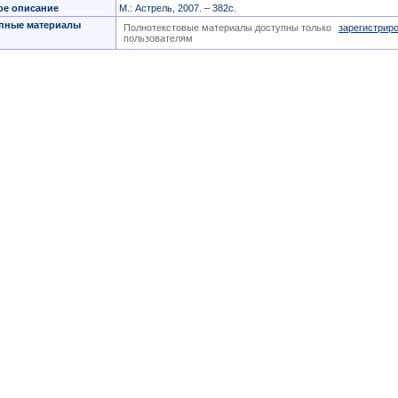
ое описание
М.: Астрель, 2007. – 382с.
пные материалы
Полнотекстовые материалы доступны только
зарегистрир
пользователям