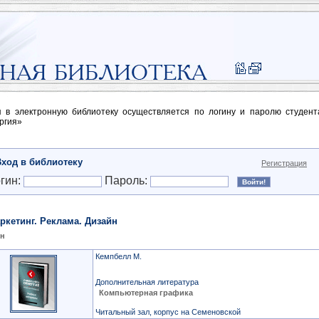
п в электронную библиотеку осуществляется по логину и паролю студен
ргия»
Вход в библиотеку
Регистрация
гин:
Пароль:
ркетинг. Реклама. Дизайн
йн
Кемпбелл М.
Дополнительная литература
Компьютерная графика
Читальный зал, корпус на Семеновской