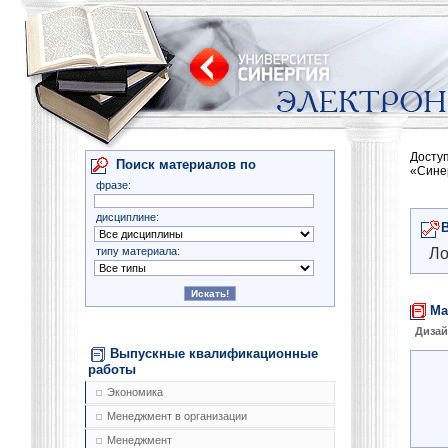
Досту
Поиск материалов по
«Сине
фразе:
дисциплине:
типу материала:
Ло
Ма
Диза
Выпускные квалификационные
работы
Экономика
Менеджмент в организации
Менеджмент