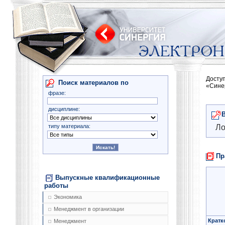
Досту
Поиск материалов по
«Сине
фразе:
дисциплине:
типу материала:
Ло
Пр
Выпускные квалификационные
работы
Экономика
Менеджмент в организации
Кратк
Менеджмент