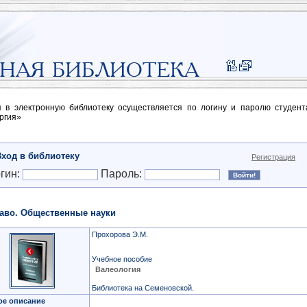
п в электронную библиотеку осуществляется по логину и паролю студен
ргия»
Вход в библиотеку
Регистрация
гин:
Пароль:
аво. Общественные науки
Прохорова Э.М.
Учебное пособие
Валеология
Библиотека на Семеновской.
ое описание