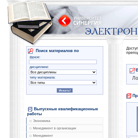
Досту
Поиск материалов по
препо
фразе:
дисциплине:
типу материала:
Ло
Пр
Выпускные квалификационные
работы
Экономика
Менеджмент в организации
Менеджмент