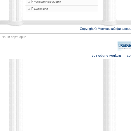
Иностранные языки
Педагогика
Copyright © Московский финансо
Наши партнеры:
vuz.edunetwork.ru
co