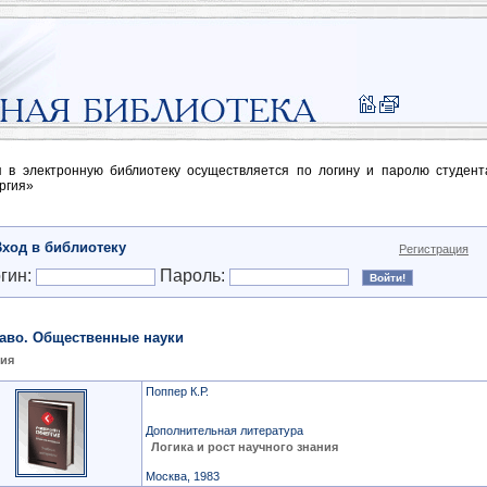
п в электронную библиотеку осуществляется по логину и паролю студен
ргия»
Вход в библиотеку
Регистрация
гин:
Пароль:
аво. Общественные науки
ия
Поппер К.Р.
Дополнительная литература
Логика и рост научного знания
Москва, 1983