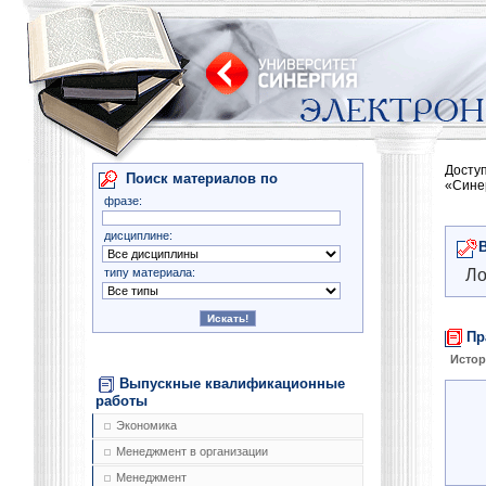
Досту
Поиск материалов по
«Сине
фразе:
дисциплине:
типу материала:
Ло
Пр
Истор
Выпускные квалификационные
работы
Экономика
Менеджмент в организации
Менеджмент