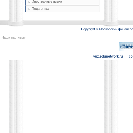
Иностранные языки
Педагогика
Copyright © Московский финансо
Наши партнеры:
vuz.edunetwork.ru
co