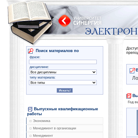
Досту
Поиск материалов по
препо
фразе:
дисциплине:
типу материала:
Ло
Вы
Год в
Выпускные квалификационные
работы
Экономика
Менеджмент в организации
Менеджмент