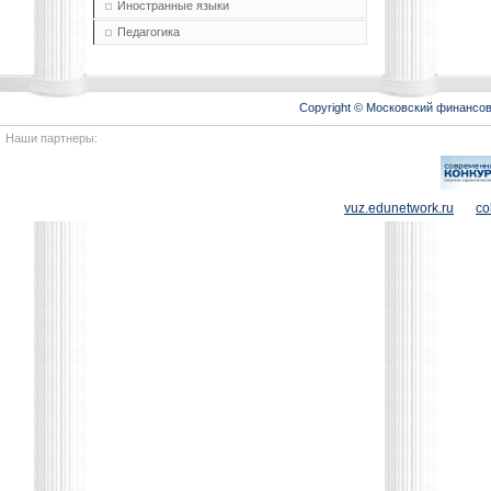
Иностранные языки
Педагогика
Copyright © Московский финансо
Наши партнеры:
vuz.edunetwork.ru
co