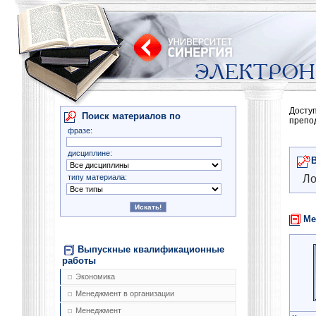
Досту
Поиск материалов по
препо
фразе:
дисциплине:
типу материала:
Ло
Ме
Выпускные квалификационные
работы
Экономика
Менеджмент в организации
Менеджмент