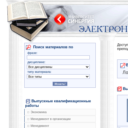
Досту
Поиск материалов по
препо
фразе:
дисциплине:
типу материала:
Ло
Вы
Выпускные квалификационные
работы
Экономика
Менеджмент в организации
Менеджмент