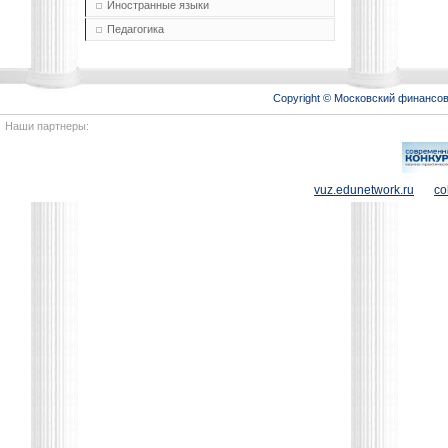
Иностранные языки
Педагогика
Copyright © Московский финансо
Наши партнеры:
vuz.edunetwork.ru
co