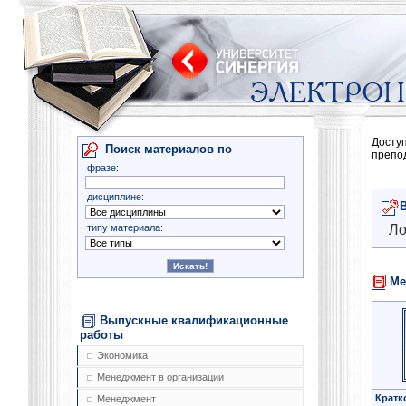
Досту
Поиск материалов по
препо
фразе:
дисциплине:
типу материала:
Ло
Ме
Выпускные квалификационные
работы
Экономика
Менеджмент в организации
Кратк
Менеджмент