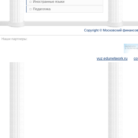
Иностранные языки
Педагогика
Copyright © Московский финансо
Наши партнеры:
vuz.edunetwork.ru
co