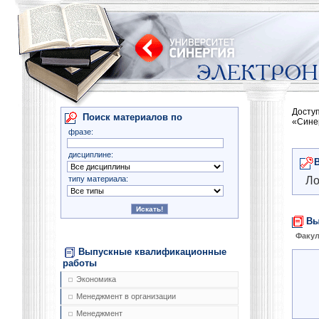
Досту
Поиск материалов по
«Сине
фразе:
дисциплине:
типу материала:
Ло
Вы
Факул
Выпускные квалификационные
работы
Экономика
Менеджмент в организации
Менеджмент