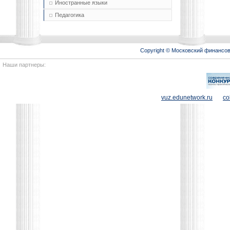
Иностранные языки
Педагогика
Copyright © Московский финансо
Наши партнеры:
vuz.edunetwork.ru
co