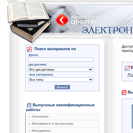
Досту
Поиск материалов по
препо
фразе:
дисциплине:
типу материала:
Ло
Вы
Выпускные квалификационные
работы
Экономика
Менеджмент в организации
Менеджмент