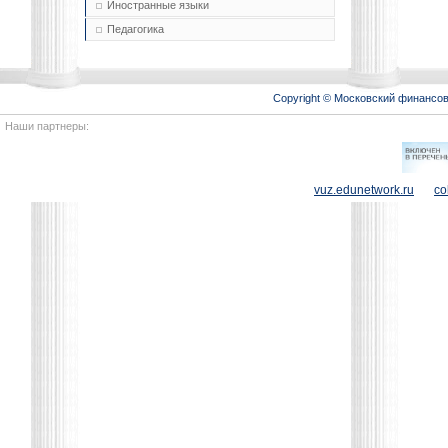
Иностранные языки
Педагогика
Copyright © Московский финансо
Наши партнеры:
vuz.edunetwork.ru
co