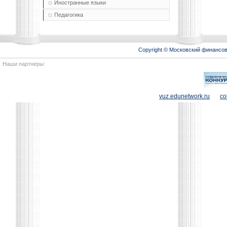
Иностранные языки
Педагогика
Copyright © Московский финансо
Наши партнеры:
vuz.edunetwork.ru
co