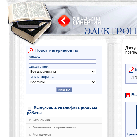
Досту
Поиск материалов по
препо
фразе:
дисциплине:
типу материала:
Ло
Вы
Выпускные квалификационные
работы
Экономика
Менеджмент в организации
Кратк
Менеджмент