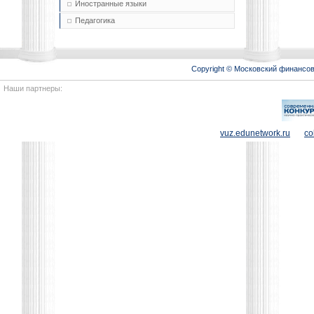
Иностранные языки
Педагогика
Copyright © Московский финансо
Наши партнеры:
vuz.edunetwork.ru
co