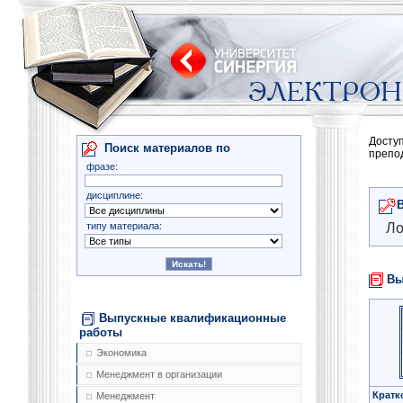
Досту
Поиск материалов по
препо
фразе:
дисциплине:
типу материала:
Ло
Вы
Выпускные квалификационные
работы
Экономика
Менеджмент в организации
Кратк
Менеджмент