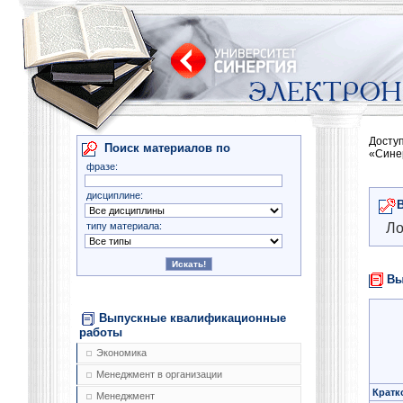
Досту
Поиск материалов по
«Сине
фразе:
дисциплине:
типу материала:
Ло
Вы
Выпускные квалификационные
работы
Экономика
Менеджмент в организации
Кратк
Менеджмент