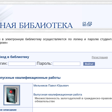
п в электронную библиотеку осуществляется по логину и паролю студен
ргия»
Вход в библиотеку
Регистрация
гин:
Пароль:
пускные квалификационные работы
Мельников Павел Юрьевич
Выпускная квалификационная работа
Множественность залогодателей в гражданско-право
обязательстве
ое описание