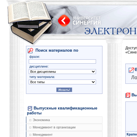
Досту
Поиск материалов по
«Сине
фразе:
дисциплине:
типу материала:
Ло
Вы
Выпускные квалификационные
работы
Экономика
Менеджмент в организации
Кратк
Менеджмент