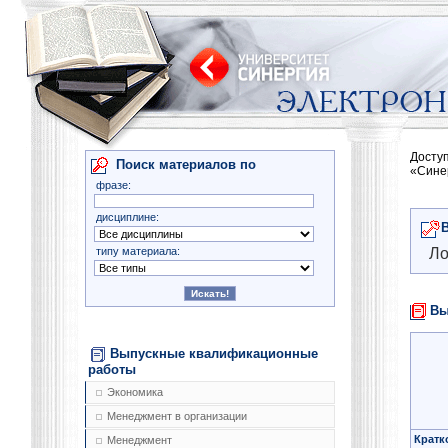
Досту
Поиск материалов по
«Сине
фразе:
дисциплине:
типу материала:
Ло
Вы
Выпускные квалификационные
работы
Экономика
Менеджмент в организации
Кратк
Менеджмент