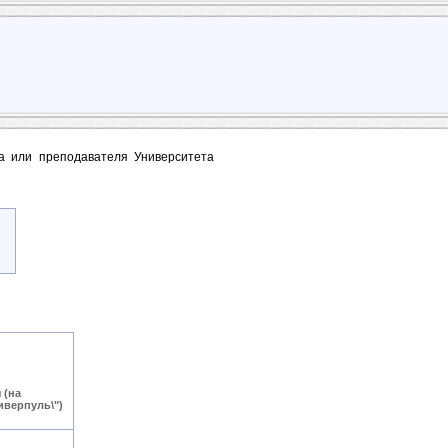
та или преподавателя Университета
 (на
иверпуль\")