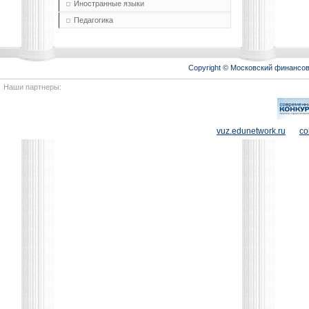
Иностранные языки
Педагогика
Copyright © Московский финансо
Наши партнеры:
vuz.edunetwork.ru
co