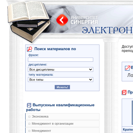
Досту
Поиск материалов по
препо
фразе:
дисциплине:
типу материала:
Ло
Пр
Выпускные квалификационные
работы
Экономика
Менеджмент в организации
Кратк
Менеджмент