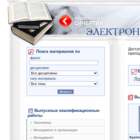
Досту
Поиск материалов по
препо
фразе:
дисциплине:
типу материала:
Ло
Вы
Выпускные квалификационные
работы
Экономика
Менеджмент в организации
Кратк
Менеджмент