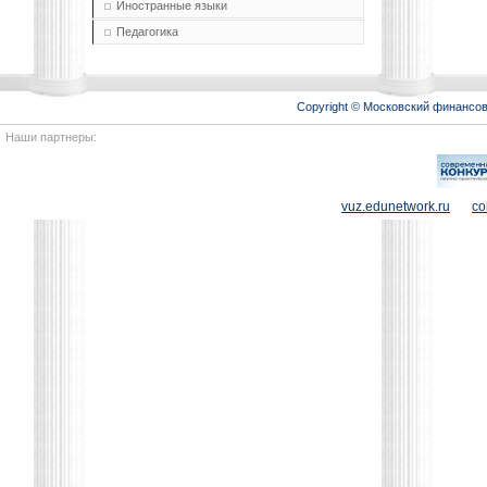
Иностранные языки
Педагогика
Copyright © Московский финансо
Наши партнеры:
vuz.edunetwork.ru
co