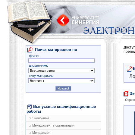
Досту
Поиск материалов по
препо
фразе:
дисциплине:
типу материала:
Ло
Эк
Оцено
Выпускные квалификационные
работы
Экономика
Менеджмент в организации
Менеджмент