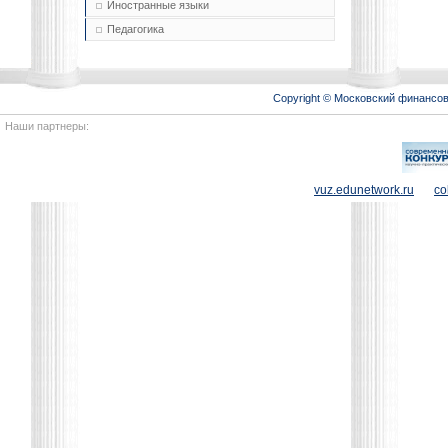
Иностранные языки
Педагогика
Copyright © Московский финансо
Наши партнеры:
vuz.edunetwork.ru
co