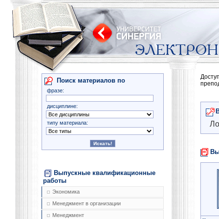
Досту
Поиск материалов по
препо
фразе:
дисциплине:
типу материала:
Ло
Вы
Выпускные квалификационные
работы
Экономика
Менеджмент в организации
Менеджмент