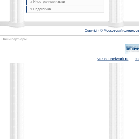
Иностранные языки
Педагогика
Copyright © Московский финансо
Наши партнеры:
vuz.edunetwork.ru
co