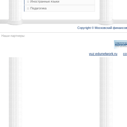
Иностранные языки
Педагогика
Copyright © Московский финансо
Наши партнеры:
vuz.edunetwork.ru
co