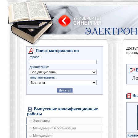
Досту
Поиск материалов по
препо
фразе:
дисциплине:
типу материала:
Ло
Вы
Выпускные квалификационные
работы
Экономика
Менеджмент в организации
Кратк
Менеджмент