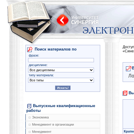
Досту
Поиск материалов по
«Сине
фразе:
дисциплине:
типу материала:
Ло
Вы
Выпускные квалификационные
работы
Экономика
Менеджмент в организации
Кратк
Менеджмент