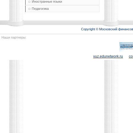
Иностранные языки
Педагогика
Copyright © Московский финансо
Наши партнеры:
vuz.edunetwork.ru
co