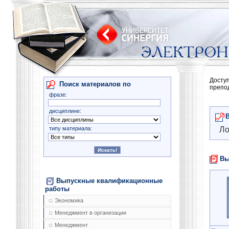
Досту
Поиск материалов по
препо
фразе:
дисциплине:
типу материала:
Ло
Вы
Выпускные квалификационные
работы
Экономика
Менеджмент в организации
Менеджмент