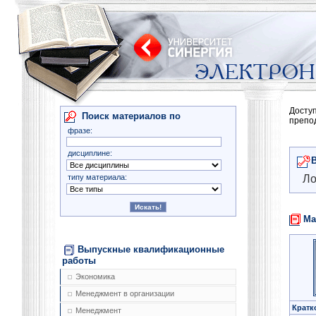
Досту
Поиск материалов по
препо
фразе:
дисциплине:
типу материала:
Ло
Ма
Выпускные квалификационные
работы
Экономика
Менеджмент в организации
Кратк
Менеджмент