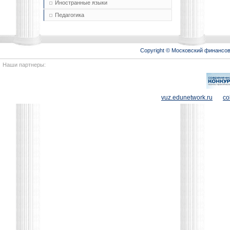
Иностранные языки
Педагогика
Copyright © Московский финансо
Наши партнеры:
vuz.edunetwork.ru
co