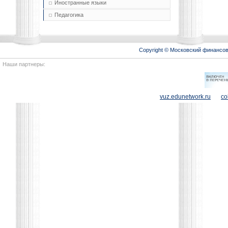
Иностранные языки
Педагогика
Copyright © Московский финансо
Наши партнеры:
vuz.edunetwork.ru
co