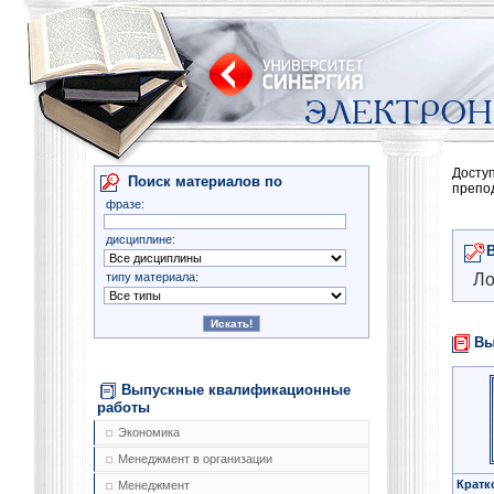
Досту
Поиск материалов по
препо
фразе:
дисциплине:
типу материала:
Ло
Вы
Выпускные квалификационные
работы
Экономика
Менеджмент в организации
Кратк
Менеджмент