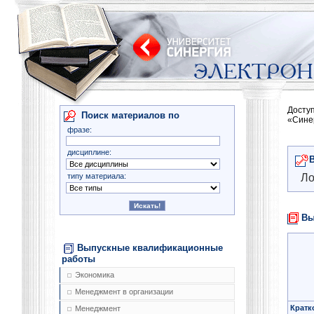
Досту
Поиск материалов по
«Сине
фразе:
дисциплине:
типу материала:
Ло
Вы
Выпускные квалификационные
работы
Экономика
Менеджмент в организации
Кратк
Менеджмент