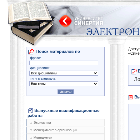
Досту
Поиск материалов по
«Сине
фразе:
дисциплине:
типу материала:
Ло
Вы
Выпускные квалификационные
работы
Экономика
Менеджмент в организации
Менеджмент