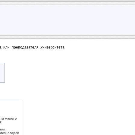
та или преподавателя Университета
ти малого
г.
ния
лезногорск