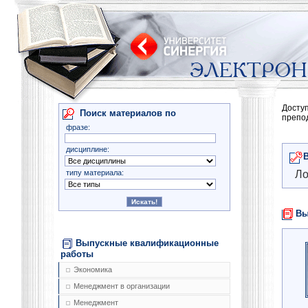
Досту
Поиск материалов по
препо
фразе:
дисциплине:
типу материала:
Ло
Вы
Выпускные квалификационные
работы
Экономика
Менеджмент в организации
Менеджмент