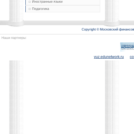
Иностранные языки
Педагогика
Copyright © Московский финансо
Наши партнеры:
vuz.edunetwork.ru
co