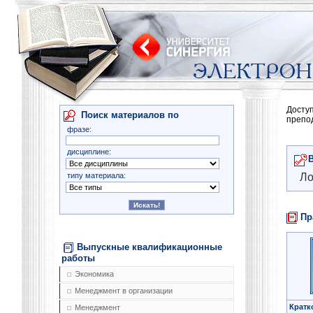
Досту
Поиск материалов по
препо
фразе:
дисциплине:
типу материала:
Ло
Пр
Выпускные квалификационные
работы
Экономика
Менеджмент в организации
Кратк
Менеджмент