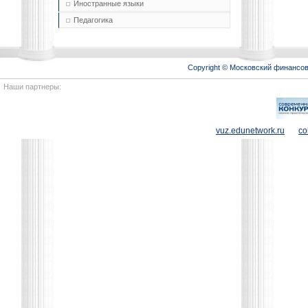
Иностранные языки
Педагогика
Copyright © Московский финансо
Наши партнеры:
vuz.edunetwork.ru
co