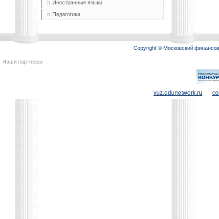
Иностранные языки
Педагогика
Copyright © Московский финансо
Наши партнеры:
vuz.edunetwork.ru
co