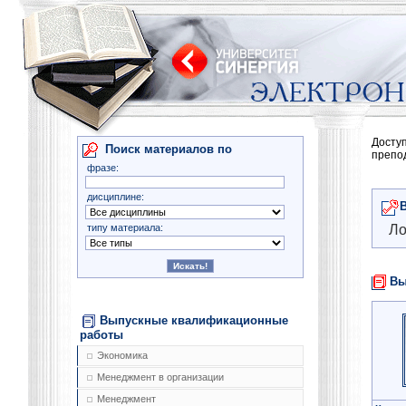
Досту
Поиск материалов по
препо
фразе:
дисциплине:
типу материала:
Ло
Вы
Выпускные квалификационные
работы
Экономика
Менеджмент в организации
Менеджмент