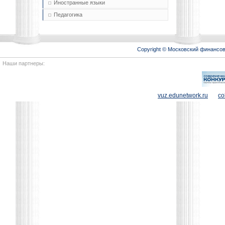
Иностранные языки
Педагогика
Copyright © Московский финансо
Наши партнеры:
vuz.edunetwork.ru
co