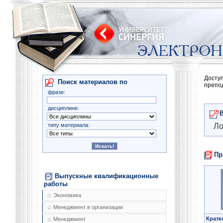
Досту
Поиск материалов по
препо
фразе:
дисциплине:
типу материала:
Ло
Пр
Выпускные квалификационные
работы
Экономика
Менеджмент в организации
Кратк
Менеджмент