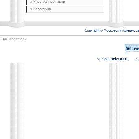
Иностранные языки
Педагогика
Copyright © Московский финансо
Наши партнеры:
vuz.edunetwork.ru
co