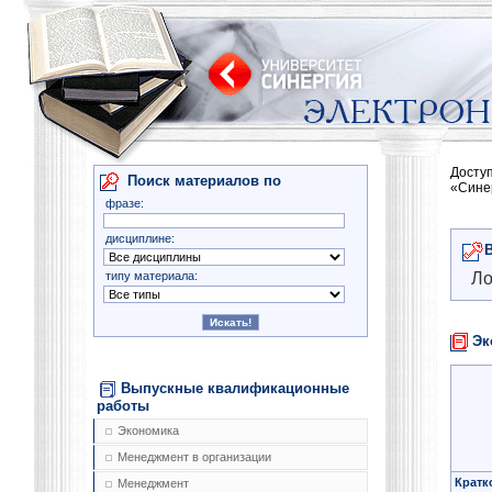
Досту
Поиск материалов по
«Сине
фразе:
дисциплине:
типу материала:
Ло
Эк
Выпускные квалификационные
работы
Экономика
Менеджмент в организации
Кратк
Менеджмент