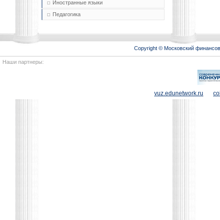
Иностранные языки
Педагогика
Copyright © Московский финансо
Наши партнеры:
vuz.edunetwork.ru
co