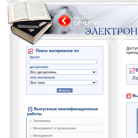
Досту
Поиск материалов по
препо
фразе:
дисциплине:
типу материала:
Ло
Вы
Выпускные квалификационные
работы
Экономика
Менеджмент в организации
Менеджмент