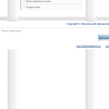
Иностранные языки
Педагогика
Copyright © Московский финансо
Наши партнеры:
vuz.edunetwork.ru
co