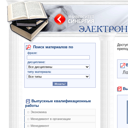
Досту
Поиск материалов по
препо
фразе:
дисциплине:
типу материала:
Ло
Вы
Выпускные квалификационные
работы
Экономика
Менеджмент в организации
Менеджмент