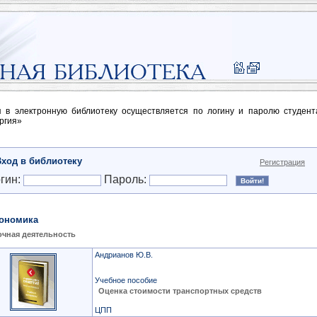
п в электронную библиотеку осуществляется по логину и паролю студен
ргия»
Вход в библиотеку
Регистрация
гин:
Пароль:
ономика
чная деятельность
Андрианов Ю.В.
Учебное пособие
Оценка стоимости транспортных средств
ЦПП