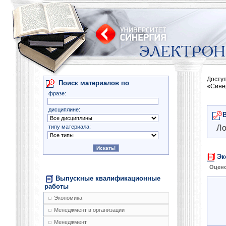
Досту
Поиск материалов по
«Сине
фразе:
дисциплине:
типу материала:
Ло
Эк
Оцено
Выпускные квалификационные
работы
Экономика
Менеджмент в организации
Менеджмент